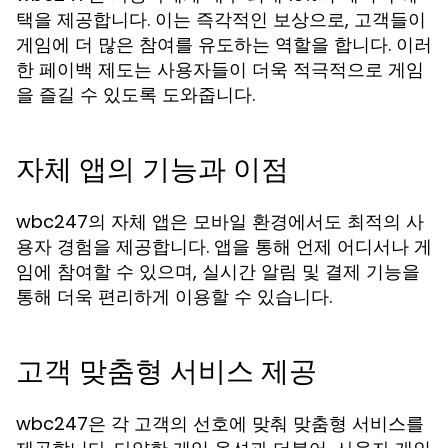
택을 제공합니다. 이는 즉각적인 보상으로, 고객들이
게임에 더 많은 참여를 유도하는 역할을 합니다. 이러
한 페이백 제도는 사용자들이 더욱 적극적으로 게임
을 즐길 수 있도록 도와줍니다.
자체 앱의 기능과 이점
wbc247의 자체 앱은 모바일 환경에서도 최적의 사
용자 경험을 제공합니다. 앱을 통해 언제 어디서나 게
임에 참여할 수 있으며, 실시간 알림 및 결제 기능을
통해 더욱 편리하게 이용할 수 있습니다.
고객 맞춤형 서비스 제공
wbc247은 각 고객의 선호에 맞춰 맞춤형 서비스를