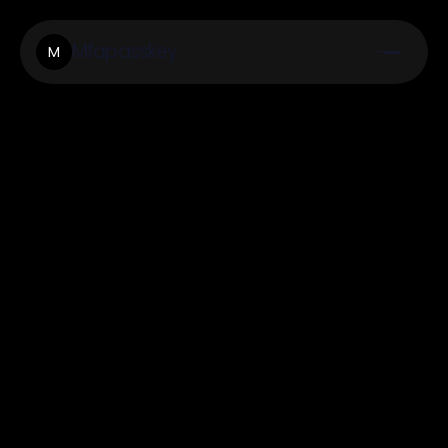
Mfapasskey
M