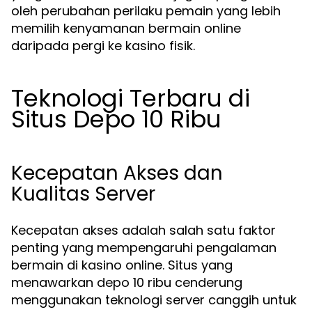
oleh perubahan perilaku pemain yang lebih
memilih kenyamanan bermain online
daripada pergi ke kasino fisik.
Teknologi Terbaru di
Situs Depo 10 Ribu
Kecepatan Akses dan
Kualitas Server
Kecepatan akses adalah salah satu faktor
penting yang mempengaruhi pengalaman
bermain di kasino online. Situs yang
menawarkan depo 10 ribu cenderung
menggunakan teknologi server canggih untuk