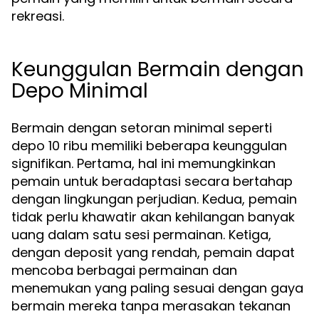
rekreasi.
Keunggulan Bermain dengan
Depo Minimal
Bermain dengan setoran minimal seperti
depo 10 ribu memiliki beberapa keunggulan
signifikan. Pertama, hal ini memungkinkan
pemain untuk beradaptasi secara bertahap
dengan lingkungan perjudian. Kedua, pemain
tidak perlu khawatir akan kehilangan banyak
uang dalam satu sesi permainan. Ketiga,
dengan deposit yang rendah, pemain dapat
mencoba berbagai permainan dan
menemukan yang paling sesuai dengan gaya
bermain mereka tanpa merasakan tekanan