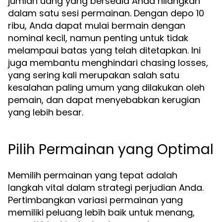
jumlah uang yang bersedia Anda hilangkan
dalam satu sesi permainan. Dengan depo 10
ribu, Anda dapat mulai bermain dengan
nominal kecil, namun penting untuk tidak
melampaui batas yang telah ditetapkan. Ini
juga membantu menghindari chasing losses,
yang sering kali merupakan salah satu
kesalahan paling umum yang dilakukan oleh
pemain, dan dapat menyebabkan kerugian
yang lebih besar.
Pilih Permainan yang Optimal
Memilih permainan yang tepat adalah
langkah vital dalam strategi perjudian Anda.
Pertimbangkan variasi permainan yang
memiliki peluang lebih baik untuk menang,