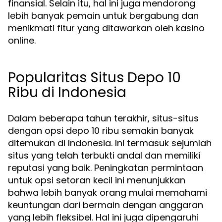
finansial. Selain itu, hal ini juga mendorong
lebih banyak pemain untuk bergabung dan
menikmati fitur yang ditawarkan oleh kasino
online.
Popularitas Situs Depo 10
Ribu di Indonesia
Dalam beberapa tahun terakhir, situs-situs
dengan opsi depo 10 ribu semakin banyak
ditemukan di Indonesia. Ini termasuk sejumlah
situs yang telah terbukti andal dan memiliki
reputasi yang baik. Peningkatan permintaan
untuk opsi setoran kecil ini menunjukkan
bahwa lebih banyak orang mulai memahami
keuntungan dari bermain dengan anggaran
yang lebih fleksibel. Hal ini juga dipengaruhi