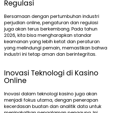
Regulasi
Bersamaan dengan pertumbuhan industri
perjudian online, pengaturan dan regulasi
juga akan terus berkembang. Pada tahun
2026, kita bisa mengharapkan standar
keamanan yang lebih ketat dan peraturan
yang melindungi pemain, memastikan bahwa
industri ini tetap aman dan berintegritas.
Inovasi Teknologi di Kasino
Online
Inovasi dalam teknologi kasino juga akan
menjadi fokus utama, dengan penerapan
kecerdasan buatan dan analitik data untuk
meningkatkan pengalaman pengguna. Ini