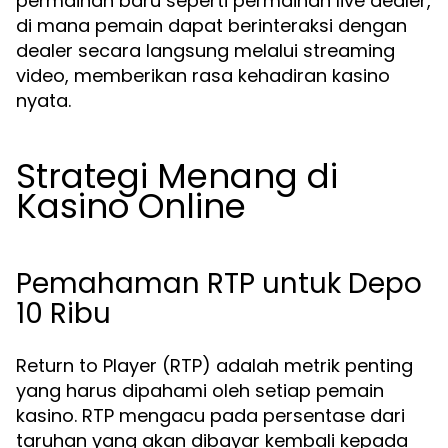
permainan baru seperti permainan live dealer,
di mana pemain dapat berinteraksi dengan
dealer secara langsung melalui streaming
video, memberikan rasa kehadiran kasino
nyata.
Strategi Menang di
Kasino Online
Pemahaman RTP untuk Depo
10 Ribu
Return to Player (RTP) adalah metrik penting
yang harus dipahami oleh setiap pemain
kasino. RTP mengacu pada persentase dari
taruhan yang akan dibayar kembali kepada