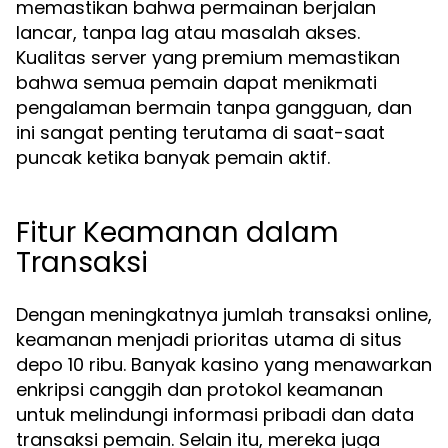
memastikan bahwa permainan berjalan
lancar, tanpa lag atau masalah akses.
Kualitas server yang premium memastikan
bahwa semua pemain dapat menikmati
pengalaman bermain tanpa gangguan, dan
ini sangat penting terutama di saat-saat
puncak ketika banyak pemain aktif.
Fitur Keamanan dalam
Transaksi
Dengan meningkatnya jumlah transaksi online,
keamanan menjadi prioritas utama di situs
depo 10 ribu. Banyak kasino yang menawarkan
enkripsi canggih dan protokol keamanan
untuk melindungi informasi pribadi dan data
transaksi pemain. Selain itu, mereka juga