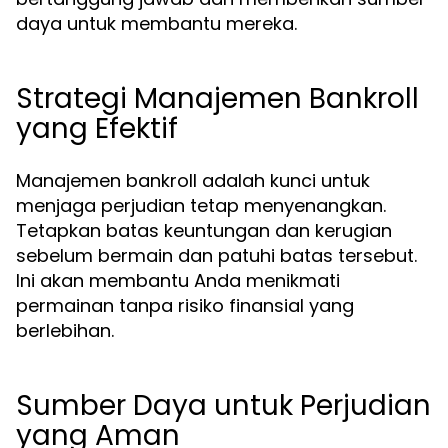
daya untuk membantu mereka.
Strategi Manajemen Bankroll
yang Efektif
Manajemen bankroll adalah kunci untuk
menjaga perjudian tetap menyenangkan.
Tetapkan batas keuntungan dan kerugian
sebelum bermain dan patuhi batas tersebut.
Ini akan membantu Anda menikmati
permainan tanpa risiko finansial yang
berlebihan.
Sumber Daya untuk Perjudian
yang Aman