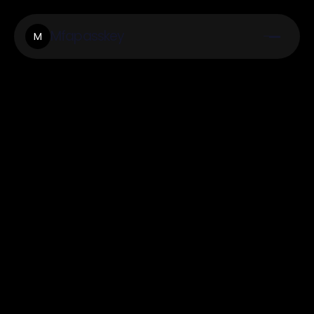
Mfapasskey
M