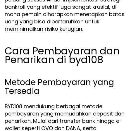
bankroll yang efektif juga sangat krusial, di
mana pemain diharapkan menetapkan batas
uang yang bisa dipertaruhkan untuk
meminimalkan risiko kerugian.
Cara Pembayaran dan
Penarikan di byd108
Metode Pembayaran yang
Tersedia
BYD108 mendukung berbagai metode
pembayaran yang memudahkan deposit dan
penarikan. Mulai dari transfer bank hingga e-
wallet seperti OVO dan DANA, serta