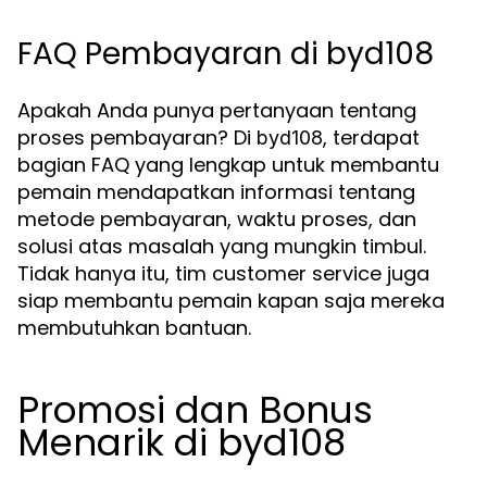
FAQ Pembayaran di byd108
Apakah Anda punya pertanyaan tentang
proses pembayaran? Di
, terdapat
byd108
bagian FAQ yang lengkap untuk membantu
pemain mendapatkan informasi tentang
metode pembayaran, waktu proses, dan
solusi atas masalah yang mungkin timbul.
Tidak hanya itu, tim customer service juga
siap membantu pemain kapan saja mereka
membutuhkan bantuan.
Promosi dan Bonus
Menarik di byd108